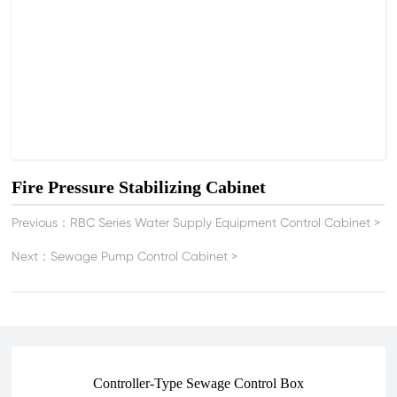
Fire Pressure Stabilizing Cabinet
Previous：
RBC Series Water Supply Equipment Control Cabinet
>
Next：
Sewage Pump Control Cabinet
>
Controller-Type Sewage Control Box