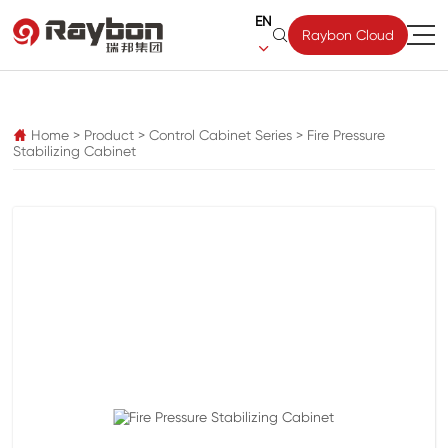
EN

Raybon Cloud

pz
Home
>
Product
>
Control Cabinet Series
>
Fire Pressure

Stabilizing Cabinet