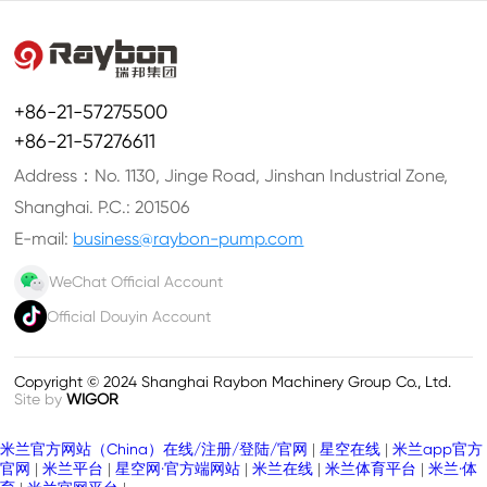
+86-21-57275500
+86-21-57276611
Address：No. 1130, Jinge Road, Jinshan Industrial Zone,
Shanghai. P.C.: 201506
E-mail:
business@raybon-pump.com
WeChat Official Account
Official Douyin Account
Copyright © 2024 Shanghai Raybon Machinery Group Co., Ltd.
Site by
WIGOR
米兰官方网站（China）在线/注册/登陆/官网
|
星空在线
|
米兰app官方
官网
|
米兰平台
|
星空网·官方端网站
|
米兰在线
|
米兰体育平台
|
米兰·体